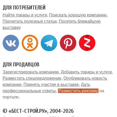
ДЛЯ ПОТРЕБИТЕЛЕЙ
Найти товары и услуги
Поискать хорошую компанию
Прочитать полезные статьи
Посетить ближайшую
выставку
ДЛЯ ПРОДАВЦОВ
Зарегистрировать компанию
Добавить товары и услуги
Разместить спецпредложение
Опубликовать новость
компании
Принять участие в выставке
Дать
профессиональные ответы
Разместить рекламу
на
портале
© «БЕСТ-СТРОЙ.РУ», 2004-2026