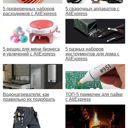
5 проверенных наборов
5 сварочных аппаратов с
расходников с AliExpress
AliExpress
5 вещиц для мини бизнеса
5 разных наборов
и увлечений с AliExpress
инструментов для дома с
AliExpress
Водонагреватели: как
ТОП-5 примочек для пайки
правильно их подобрать
с AliExpress