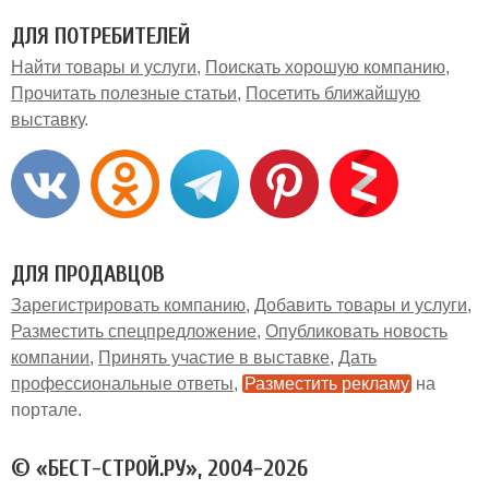
ДЛЯ ПОТРЕБИТЕЛЕЙ
Найти товары и услуги
Поискать хорошую компанию
Прочитать полезные статьи
Посетить ближайшую
выставку
ДЛЯ ПРОДАВЦОВ
Зарегистрировать компанию
Добавить товары и услуги
Разместить спецпредложение
Опубликовать новость
компании
Принять участие в выставке
Дать
профессиональные ответы
Разместить рекламу
на
портале
© «БЕСТ-СТРОЙ.РУ», 2004-2026