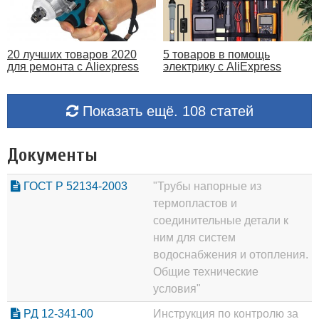
20 лучших товаров 2020
5 товаров в помощь
для ремонта с Aliexpress
электрику с AliExpress
Показать ещё. 108 статей
Документы
ГОСТ Р 52134-2003
"Трубы напорные из
термопластов и
соединительные детали к
ним для систем
водоснабжения и отопления.
Общие технические
условия"
РД 12-341-00
Инструкция по контролю за