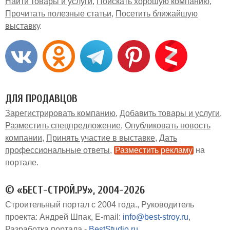
Найти товары и услуги
Поискать хорошую компанию
Прочитать полезные статьи
Посетить ближайшую
выставку
ДЛЯ ПРОДАВЦОВ
Зарегистрировать компанию
Добавить товары и услуги
Разместить спецпредложение
Опубликовать новость
компании
Принять участие в выставке
Дать
профессиональные ответы
Разместить рекламу
на
портале
© «БЕСТ-СТРОЙ.РУ», 2004-2026
Строительный портал с 2004 года.
Руководитель
проекта: Андрей Шпак
E-mail:
info@best-stroy.ru
Разработка портала -
BestStudio.ru