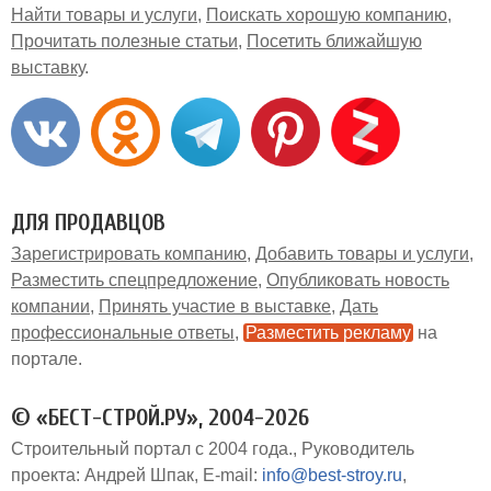
Найти товары и услуги
Поискать хорошую компанию
Прочитать полезные статьи
Посетить ближайшую
выставку
ДЛЯ ПРОДАВЦОВ
Зарегистрировать компанию
Добавить товары и услуги
Разместить спецпредложение
Опубликовать новость
компании
Принять участие в выставке
Дать
профессиональные ответы
Разместить рекламу
на
портале
© «БЕСТ-СТРОЙ.РУ», 2004-2026
Строительный портал с 2004 года.
Руководитель
проекта: Андрей Шпак
E-mail:
info@best-stroy.ru